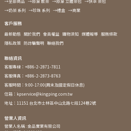
→全部商品
→原葉 散茶
→原葉 立體茶包
→快萃 茶包
→奶茶 系列
→珍珠 系列
→禮盒
→商業
客戶服務
最新動態
關於我們
會員權益
購物須知
媒體報導
服務條款
隱私政策
防詐騙聲明
聯絡我們
聯絡資訊
客服專線：+886-2-2871-7811
客服傳真：+886-2-2873-8763
客服時間：9:00-17:00(周末及國定假日休息)
信箱：kpservice@kingping.com.tw
地址：11151 台北市士林區中山北路七段124巷2號
營業人資訊
營業人名稱 : 金品實業有限公司